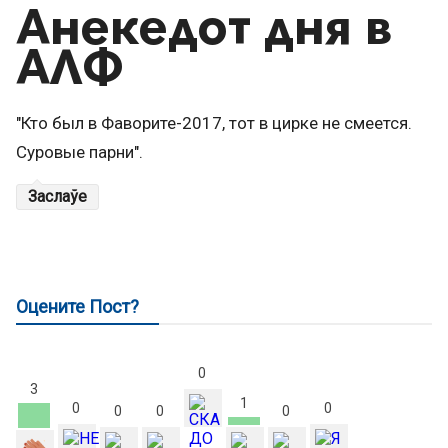
Анекедот дня в
АЛФ
"Кто был в Фаворите-2017, тот в цирке не смеется.
Суровые парни".
Заслаўе
Оцените Пост?
0
3
1
0
0
0
0
0