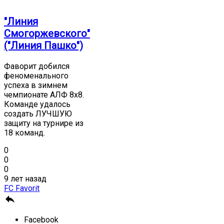
"Линия
Смогоржевского"
("Линия Пашко")
Фаворит добился
феноменального
успеха в зимнем
чемпионате АЛФ 8х8.
Команде удалось
создать ЛУЧШУЮ
защиту на турнире из
18 команд.
0
0
0
9 лет назад
FC Favorit

Facebook