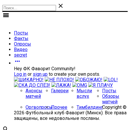

menu
Посты
Факты
Опросы
Видео
secret

Hey ФК Фаворит Community!
Log in
or
sign up
to create your own posts.
Анонсы
Галереи
Мысли
Посты
матчей
вслух
Обзоры
матчей
Оргвопросы
Прочее
Тимбилдинг
Copyright ©
2026 Футбольный клуб Фаворит (Минск). Все права
защищены, все недовольные посланы.
