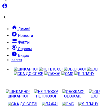



Домой
stars
Новости

Факты

Опросы

Видео
secret
ШИКАРНО!
НЕ ПЛОХО!
ОБОЖАЮ!
LOL!