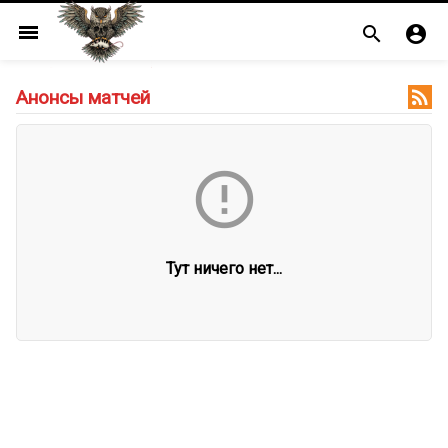
menu



Анонсы матчей

Тут ничего нет...