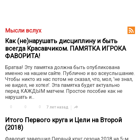

Мысли вслух
Как (не)нарушать дисциплину и быть
всегда Красавчиком. ПАМЯТКА ИГРОКА
ФАВОРИТА!
Братва! Эту памятка должна быть опубликована
именно на нашем сайте. Публично и во всеуслышание.
Чтобы никто из нас потом не сказал, что, мол, 'не знал,
не видел, не хотел'. Эта памятка будет актуально
перед КАЖДЫМ матчем. Простое пособие как не
нарушать и...

0
0
0
7 лет назад
Итого Первого круга и Цели на Второй
(2018)
Фаворит завершил Первый круг сезона 2018 на 5-м