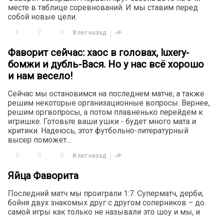
месте в таблице соревнований. И мы ставим перед
собой новые цели.

0
2
0
8 лет назад
Фаворит сейчас: хаос в головах, luxery-
бомжи и дубль-Вася. Но у нас всё хорошо
и нам весело!
Сейчас мы остановимся на последнем матче, а также
решим некоторые организационные вопросы. Вернее,
решим оргвопросы, а потом плавненько перейдем к
игришке. Готовьте ваши ушки - будет много мата и
критики. Надеюсь, этот футбольно-литературный
высер поможет...

0
0
0
8 лет назад
Яйца Фаворита
Последний матч мы проиграли 1:7. Суперматч, дерби,
бойня двух знакомых друг с другом соперников – до
самой игры как только не называли это шоу и мы, и