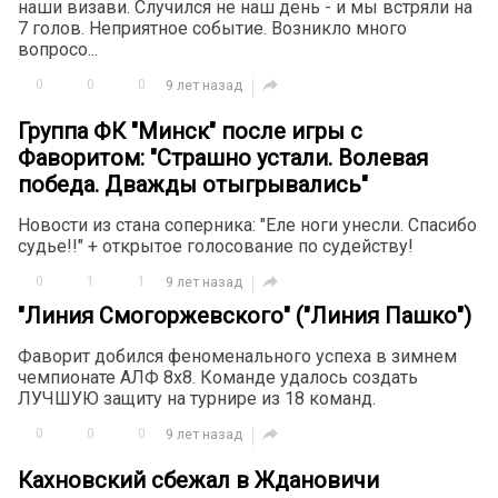
наши визави. Случился не наш день - и мы встряли на
7 голов. Неприятное событие. Возникло много
вопросо...

0
0
0
9 лет назад
Группа ФК "Минск" после игры с
Фаворитом: "Страшно устали. Волевая
победа. Дважды отыгрывались"
Новости из стана соперника: "Еле ноги унесли. Спасибо
судье!!" + открытое голосование по судейству!

0
1
1
9 лет назад
"Линия Смогоржевского" ("Линия Пашко")
Фаворит добился феноменального успеха в зимнем
чемпионате АЛФ 8х8. Команде удалось создать
ЛУЧШУЮ защиту на турнире из 18 команд.

0
0
0
9 лет назад
Кахновский сбежал в Ждановичи