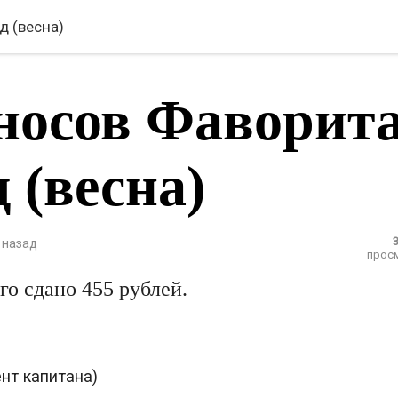
д (весна)
носов Фаворит
д (весна)
 назад
прос
го сдано 455 рублей.
нт капитана)