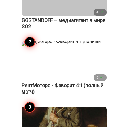

4
GGSTANDOFF – медиагигант в мире
SO2

3
РентМоторс - Фаворит 4:1 (полный
матч)