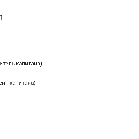
Л
тель капитана)
нт капитана)