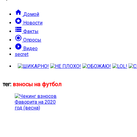

Домой
stars
Новости

Факты

Опросы

Видео
secret
тег:
взносы на футбол