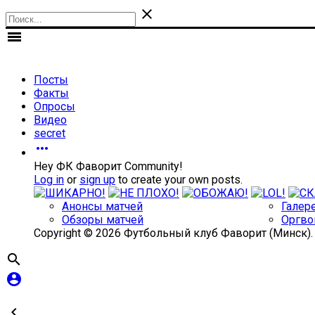

menu
Посты
Факты
Опросы
Видео
secret

Hey ФК Фаворит Community!
Log in
or
sign up
to create your own posts.
Анонсы матчей
Галер
Обзоры матчей
Оргво
Copyright © 2026 Футбольный клуб Фаворит (Минск)


