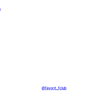
)
@favorit_fclub