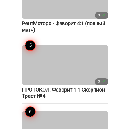

3
РентМоторс - Фаворит 4:1 (полный
матч)

3
ПРОТОКОЛ: Фаворит 1:1 Скорпион
Трест №4