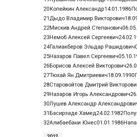
20Копейкин Александр14.01.1986П
21Дыдо Владимир Викторович18.0
22Мискив Андрей Степанович06.05
23Немоб Алексей Сергеевич24.02
24Галиакберов Эльдар Рашидович
25Назаров Павел Сергеевич05.10.
26Борисов Алексей Викторович26.
27Тюхай Ян Дмитриевич18.09.1990
28Старовойтов Дмитрий Викторови
29Назаров Игорь Александрович26
30Лушев Александр Александрови
31Басирзаде Хамед24.02.1982Пол
32Алибаебани Юнес01.01.1986Нап
2012