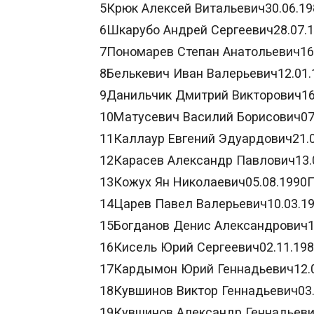
5Крюк Алексей Витальевич30.06.
6Шкарубо Андрей Сергеевич28.07.
7Пономарев Степан Анатольевич16
8Белькевич Иван Валерьевич12.01
9Данильчик Дмитрий Викторович16
10Матусевич Василий Борисович0
11Каллаур Евгений Эдуардович21.
12Карасев Александр Павлович13.
13Кожух Ян Николаевич05.08.1990
14Царев Павел Валерьевич10.03.1
15Богданов Денис Александрович1
16Кисель Юрий Сергеевич02.11.19
17Кардымон Юрий Геннадьевич12.
18Кувшинов Виктор Геннадьевич03
19Кувшинов Александр Геннадьев