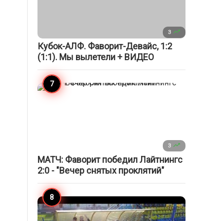

3
Кубок-АЛФ. Фаворит-Девайс, 1:2
(1:1). Мы вылетели + ВИДЕО

3
МАТЧ: Фаворит победил Лайтнингс
2:0 - "Вечер снятых проклятий"