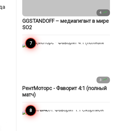
да

4
GGSTANDOFF – медиагигант в мире
SO2

3
РентМоторс - Фаворит 4:1 (полный
матч)