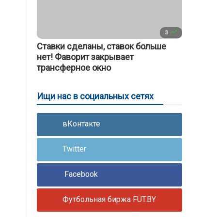

3
Ставки сделаны, ставок больше
нет! Фаворит закрывает
трансферное окно
Ищи нас в социальных сетях
вКонтакте
Twitter
Facebook
Футбольная биржа FUT.BY