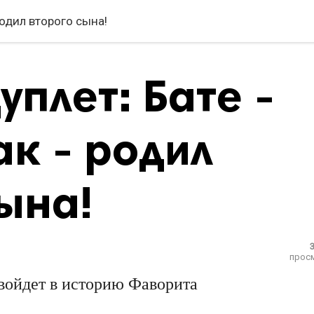
 родил второго сына!
уплет: Бате -
ак - родил
ына!
прос
 войдет в историю Фаворита