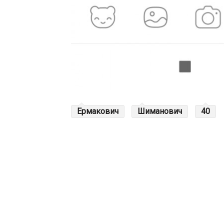
Ермакович
Шиманович
40