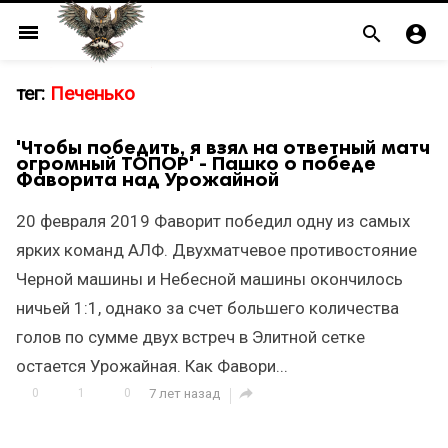
menu


тег:
Печенько
'Чтобы победить, я взял на ответный матч
огромный ТОПОР' - Пашко о победе
Фаворита над Урожайной
20 февраля 2019 Фаворит победил одну из самых
ярких команд АЛФ. Двухматчевое противостояние
Черной машины и Небесной машины окончилось
ничьей 1:1, однако за счет большего количества
голов по сумме двух встреч в Элитной сетке
остается Урожайная. Как Фавори...

0
1
0
7 лет назад