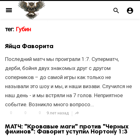
menu


тег:
Губин
Яйца Фаворита
Последний матч мы проиграли 1:7. Суперматч,
дерби, бойня двух знакомых друг с другом
соперников – до самой игры как только не
называли это шоу и мы, и наши визави. Случился не
наш день - и мы встряли на 7 голов. Неприятное
событие. Возникло много вопросо...

0
0
0
9 лет назад
МАТЧ: "Кровавые маги" против "Черных
филинов": Фаворит уступил Нортону 1:3