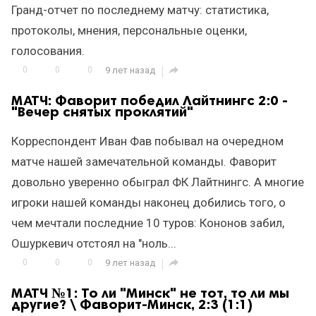
Гранд-отчет по последнему матчу: статистика,
протоколы, мнения, персональные оценки,
голосования.

0
0
0
9 лет назад
МАТЧ: Фаворит победил Лайтнингс 2:0 -
"Вечер снятых проклятий"
Корреспондент Иван Фав побывал на очередном
матче нашей замечательной команды. Фаворит
довольно уверенно обыграл ФК Лайтнингс. А многие
игроки нашей команды наконец добились того, о
чем мечтали последние 10 туров: Кононов забил,
Ошуркевич отстоял на "ноль...

0
0
0
9 лет назад
МАТЧ №1: То ли "Минск" не тот, то ли мы
другие? \ Фаворит-Минск, 2:3 (1:1)