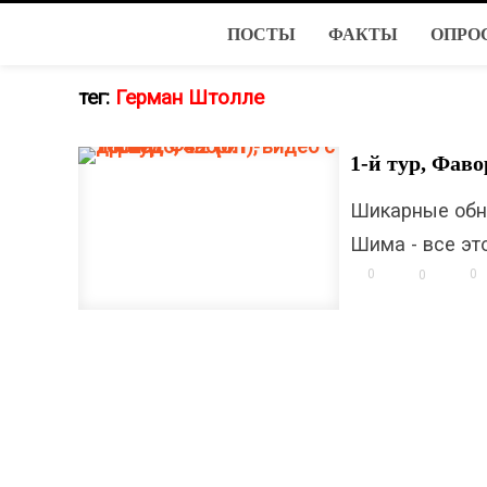
ПОСТЫ
ФАКТЫ
ОПРО
тег:
Герман Штолле
1-й тур, Фавор
Шикарные обн
Шима - все это
0
0
0