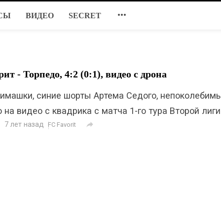

СЫ
ВИДЕО
SECRET
ит - Торпедо, 4:2 (0:1), видео с дрона
имашки, синие шорты Артема Седого, непоколебим
 на видео с квадрика с матча 1-го тура Второй лиг

7 лет назад
FC Favorit