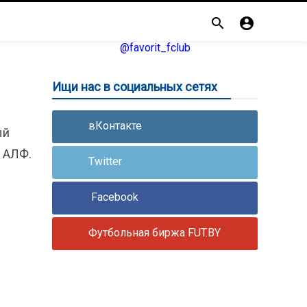


@favorit_fclub
Ищи нас в социальных сетях
вКонтакте
ый
и АЛФ.
Twitter
Facebook
Футбольная биржа FUT.BY